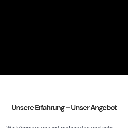
Lackieren ist eine Frage des
Vertrauens, denn: Lackierung ist
nicht gleich Lackierung
und Lack ist nicht gleich Lack.
Deshalb sollten Sie in allen
Lackierfragen auf Spezialisten wie
uns zurückgreifen, die zu 100%
wissen und verstehen, was sie tun.
Unsere Erfahrung – Unser Angebot
Wir kümmern uns mit motivierten und sehr