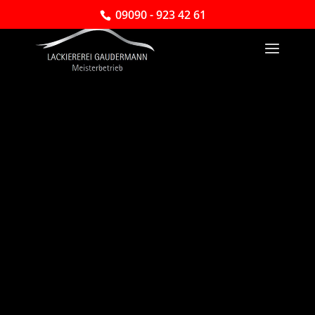
09090 - 923 42 61
Autolackierung / KFZ-
Lackierung
– Rain am
Lech