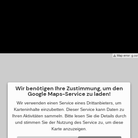
Ich stimme zu, dass meine Angaben zur Kontaktaufnahme
und für Rückfragen dauerhaft gespeichert werden. Ich habe
die Datenschutzerklärung zur Kenntnis genommen.
=
14 + 8
Anfrage senden
Wir benötigen Ihre Zustimmung, um den
Google Maps-Service zu laden!
Wir verwenden einen Service eines Drittanbieters, um
Karteninhalte einzubetten. Dieser Service kann Daten zu
Ihren Aktivitäten sammeln. Bitte lesen Sie die Details durch
und stimmen Sie der Nutzung des Service zu, um diese
Karte anzuzeigen.